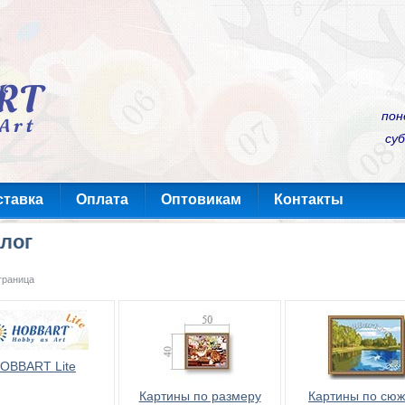
пон
суб
ставка
Оплата
Оптовикам
Контакты
лог
траница
OBBART Lite
Картины по размеру
Картины по сюж