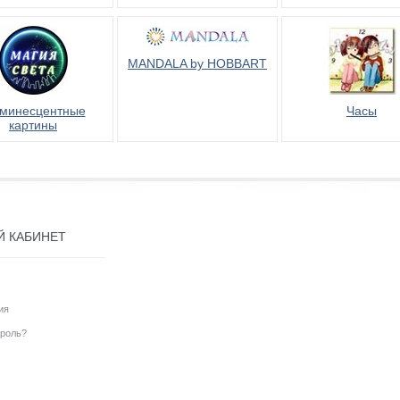
MANDALA by HOBBART
минесцентные
Часы
картины
Й КАБИНЕТ
ия
роль?