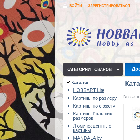
ВОЙТИ
ЗАРЕГИСТРИРОВАТЬСЯ
До
КАТЕГОРИИ ТОВАРОВ
Каталог
Ката
HOBBART Lite
Главная с
Картины по размеру
Картины по сюжету
Картины больших
размеров
Люминесцентные
H
картины
MANDALA by