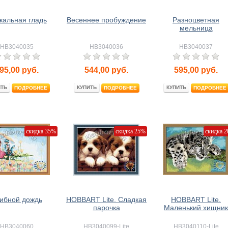
кальная гладь
Весеннее пробуждение
Разноцветная
мельница
HB3040035
HB3040036
HB3040037
95,00
руб.
544,00
руб.
595,00
руб.
ИТЬ
КУПИТЬ
КУПИТЬ
ПОДРОБНЕЕ
ПОДРОБНЕЕ
ПОДРОБНЕЕ
скидка 35%
скидка 25%
скидка 
ибной дождь
HOBBART Lite. Сладкая
HOBBART Lite.
парочка
Маленький хищник
HB3040060
HB3040099-Lite
HB3040110-Lite