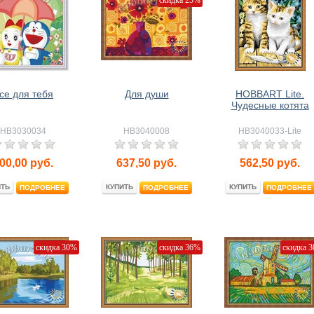
скидка 25%
се для тебя
Для души
HOBBART Lite.
Чудесные котята
HB3030034
HB3040008
HB3040033-Lite
00,00
руб.
637,50
руб.
562,50
руб.
ИТЬ
КУПИТЬ
КУПИТЬ
ПОДРОБНЕЕ
ПОДРОБНЕЕ
ПОДРОБНЕЕ
скидка 30%
скидка 36%
скидка 