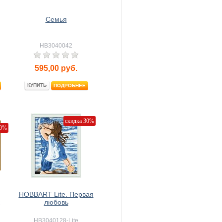
Семья
HB3040042
595,00
руб.
КУПИТЬ
ПОДРОБНЕЕ
скидка 30%
20%
HOBBART Lite. Первая
любовь
HB3040128-Lite