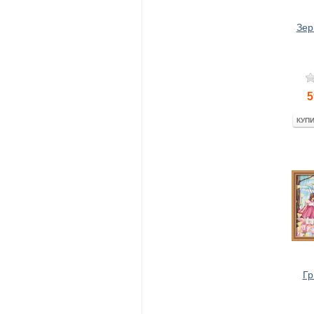
Зер
5
КУП
Гр