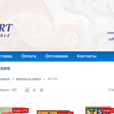
пон
суб
ставка
Оплата
Оптовикам
Контакты
ские
траница
Картины по сюжету
Детские
Сор
йдено: 180
скидка 25%
скидка 