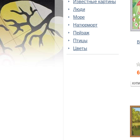
Известные картины
Люди
Море
Натюрморт
Пейзаж
Птицы
В
Цветы
6
КУП