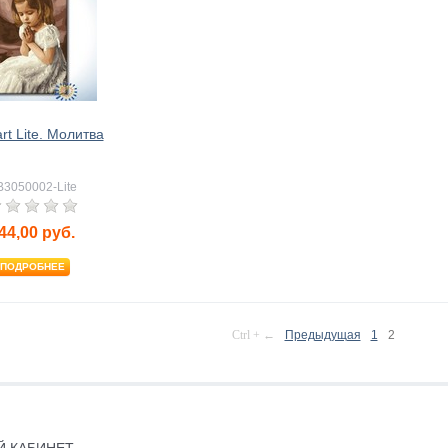
rt Lite. Молитва
3050002-Lite
44,00
руб.
ПОДРОБНЕЕ
Ctrl + ←
Предыдущая
1
2