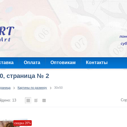
пон
суб
ставка
Оплата
Оптовикам
Контакты
0, страница № 2
траница
Картины по размеру
30x50
Сор
йдено: 13
скидка 20%