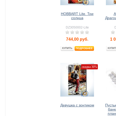
HOBBART Lite. Три
А
солнца
Драго
DZ3050002-Lite
744,00
руб.
1 0
КУПИТЬ
КУПИТ
ПОДРОБНЕЕ
скидка 30%
Девушка с зонтиком
Пусты
банк
план