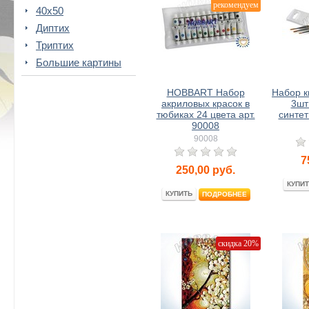
рекомендуем
40x50
Диптих
Триптих
Большие картины
HOBBART Набор
Набор 
акриловых красок в
3шт
тюбиках 24 цвета арт.
синтет
90008
90008
7
250,00
руб.
КУПИТ
КУПИТЬ
ПОДРОБНЕЕ
скидка 20%