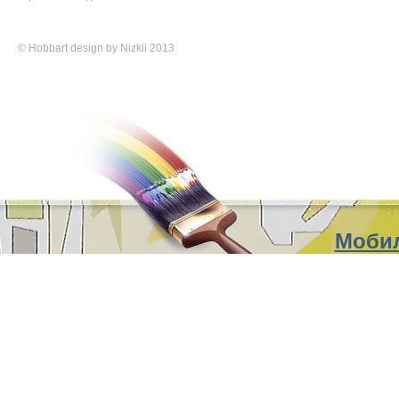
©
Hobbart
design by Nizkii 2013
Мобил