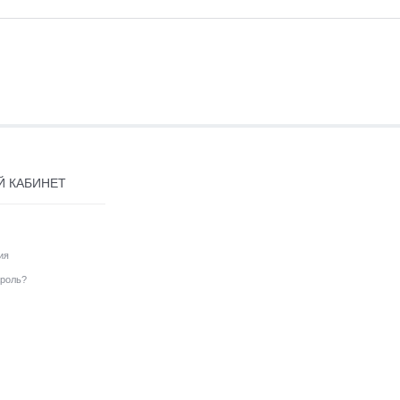
Й КАБИНЕТ
ия
роль?