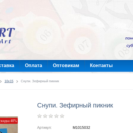
пон
суб
ставка
Оплата
Оптовикам
Контакты
10x15
Снупи. Зефирный пикник
Снупи. Зефирный пикник
скидка 40%
Артикул:
M1015032