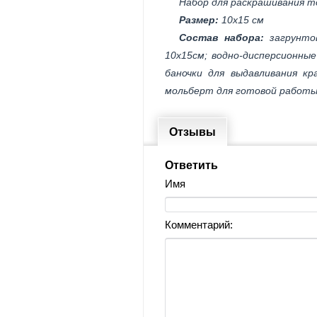
Набор для раскрашивания т
Размер:
10х15 см
Состав набора:
загрунтов
10х15см; водно-дисперсионны
баночки для выдавливания кр
мольберт для готовой работы
Отзывы
Ответить
Имя
Комментарий: