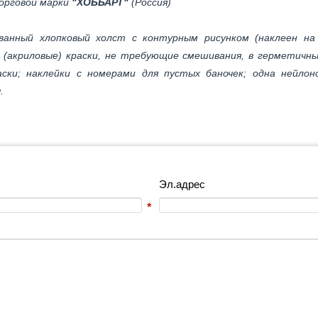
орговой марки
"ХОББАРТ"
(Россия)
анный хлопковый холст с контурным рисунком (наклеен на
е (акриловые) краски, не требующие смешивания, в герметичн
аски; наклейки с номерами для пустых баночек; одна нейлон
.
Эл.адрес