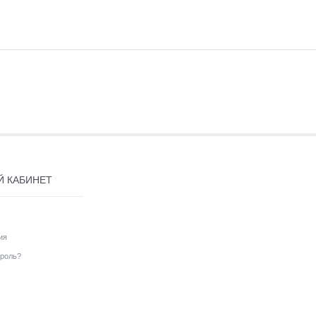
Й КАБИНЕТ
ия
роль?