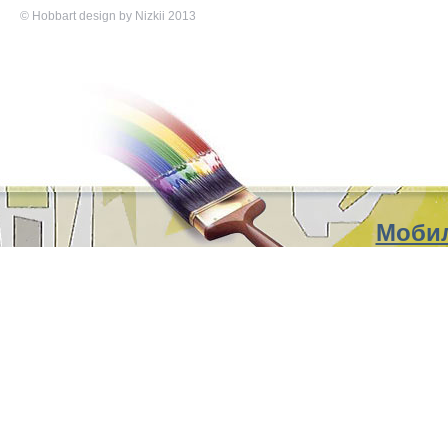
©
Hobbart
design by Nizkii 2013
Мобил