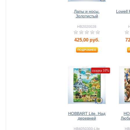
Лапы и носы.
Lowell 
Золотистый
HB2020028
425,00
руб.
7
ПОДРОБНЕЕ
скидка 10%
HOBBART Lite. Над
HO
деревней
Люб
HB4050300-Lite
HB