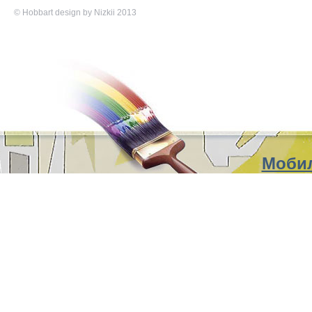
©
Hobbart
design by Nizkii 2013
Мобил