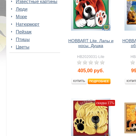
Известные картины
Люди
Море
Натюрморт
Пейзаж
Птицы
HOBBART Lite. Лапы и
HOBBA
носы. Душка
об
Цветы
HB2020031-Lite
HB
405,00
руб.
9
КУПИТЬ
КУПИ
ПОДРОБНЕЕ
скидка 15%