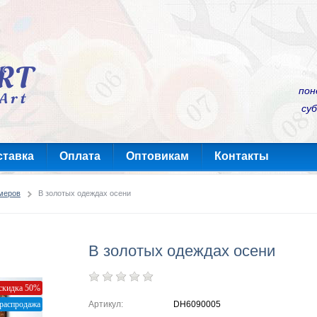
пон
суб
ставка
Оплата
Оптовикам
Контакты
меров
В золотых одеждах осени
В золотых одеждах осени
скидка 50%
распродажа
Артикул:
DH6090005