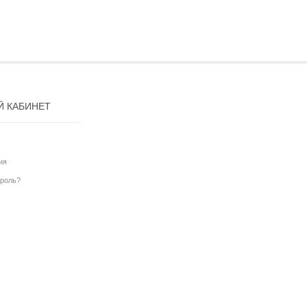
Й КАБИНЕТ
ия
роль?