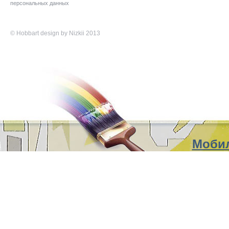
персональных данных
©
Hobbart
design by Nizkii 2013
Мобил