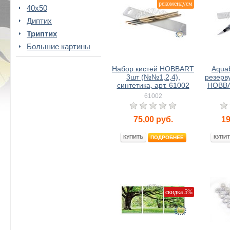
рекомендуем
40x50
Диптих
Триптих
Большие картины
Набор кистей HOBBART
Aquab
3шт (№№1,2,4),
резерв
синтетика, арт. 61002
HOBBA
61002
75,00
руб.
19
КУПИТЬ
КУПИТ
ПОДРОБНЕЕ
скидка 5%