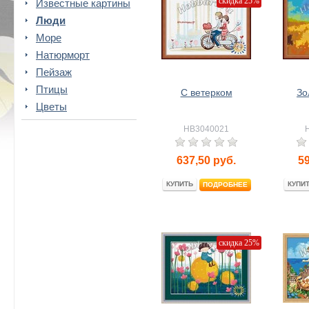
скидка 25%
Известные картины
Люди
Море
Натюрморт
Пейзаж
Птицы
С ветерком
Зо
Цветы
HB3040021
637,50
руб.
5
КУПИТЬ
КУПИ
ПОДРОБНЕЕ
скидка 25%