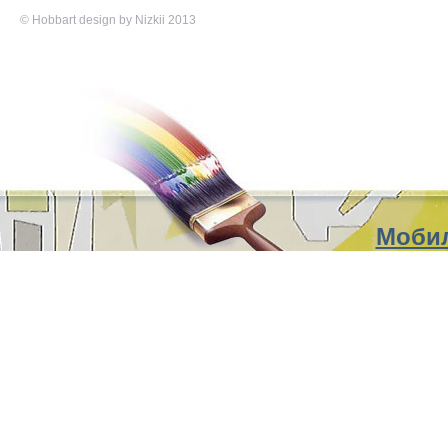
©
Hobbart
design by Nizkii 2013
Мобил