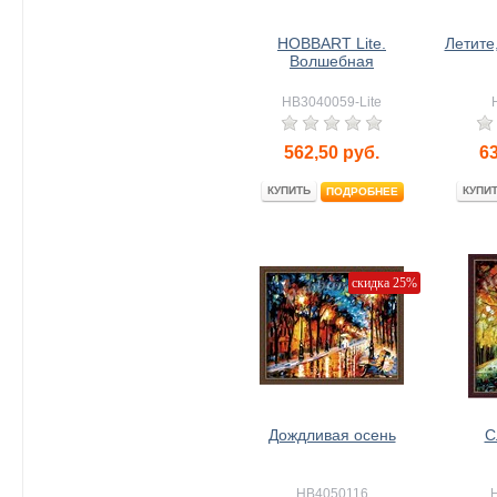
HOBBART Lite.
Летите,
Волшебная
HB3040059-Lite
562,50
руб.
6
КУПИТЬ
КУПИ
ПОДРОБНЕЕ
скидка 25%
Дождливая осень
С
HB4050116