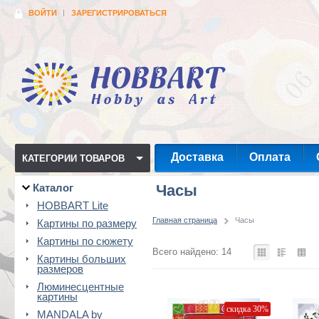
ВОЙТИ
ЗАРЕГИСТРИРОВАТЬСЯ
Доставка
Оплата
КАТЕГОРИИ ТОВАРОВ
Каталог
Часы
HOBBART Lite
Главная страница
Часы
Картины по размеру
Картины по сюжету
Всего найдено: 14
Картины больших
размеров
Люминесцентные
картины
скидка 30%
MANDALA by