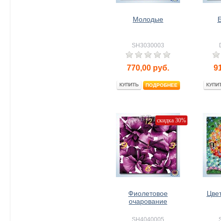
Молодые
SH3030003
770,00
руб.
9
КУПИТЬ
КУПИ
ПОДРОБНЕЕ
скидка 30%
Фиолетовое
Цве
очарование
SH4040005