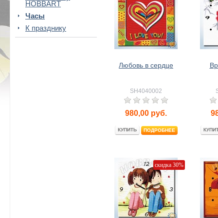
HOBBART
Часы
К празднику
Любовь в сердце
Вр
SH4040002
980,00
руб.
9
КУПИТЬ
КУПИ
ПОДРОБНЕЕ
скидка 30%