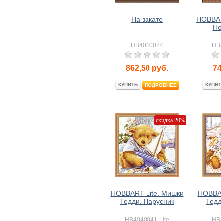
На закате
HOBBART
Но
HB4040024
HB
862,50
руб.
74
КУПИТЬ
КУПИТ
ПОДРОБНЕЕ
скидка 20%
HOBBART Lite. Мишки
HOBBAR
Тедди. Парусник
Тедд
HB4040041-Lite
HB