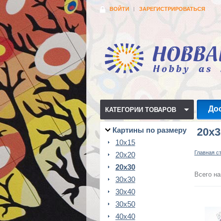
ВОЙТИ
ЗАРЕГИСТРИРОВАТЬСЯ
До
КАТЕГОРИИ ТОВАРОВ
Картины по размеру
20x3
10x15
Главная с
20x20
20x30
Всего на
30x30
30x40
30x50
40x40