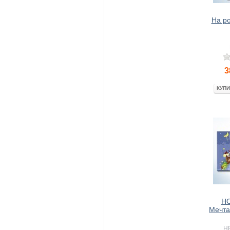
На р
3
КУПИ
HO
Мечта
HB