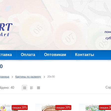
пон
суб
ставка
Оплата
Оптовикам
Контакты
0
траница
Картины по размеру
20x30
Сор
йдено: 40
скидка 20%
скидка 20%
скидка 