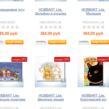
омашковом лугу
HOBBART Lite.
HOBBART Lite.
Дельфин и русалка
Милашки
HB2030037
HB2030040-Lite
HB2030044-Lite
85,00
руб.
384,00
руб.
384,00
руб.
ТЬ
КУПИТЬ
КУПИТЬ
ПОДРОБНЕЕ
ПОДРОБНЕЕ
ПОДРОБНЕЕ
скидка 20%
скидка 20%
скидка 
BBART Lite.
HOBBART Lite.
HOBBART Lite.
ющие подружки
Звездные мишки
Королевский кот
2030052-Lite
HB2030053-Lite
HB2030087-Lite