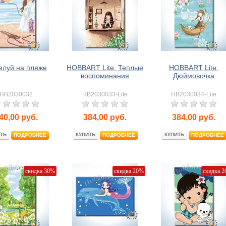
елуй на пляже
HOBBART Lite. Теплые
HOBBART Lite.
воспоминания
Дюймовочка
HB2030032
HB2030033-Lite
HB2030034-Lite
40,00
руб.
384,00
руб.
384,00
руб.
ТЬ
КУПИТЬ
КУПИТЬ
ПОДРОБНЕЕ
ПОДРОБНЕЕ
ПОДРОБНЕЕ
скидка 30%
скидка 20%
скидка 