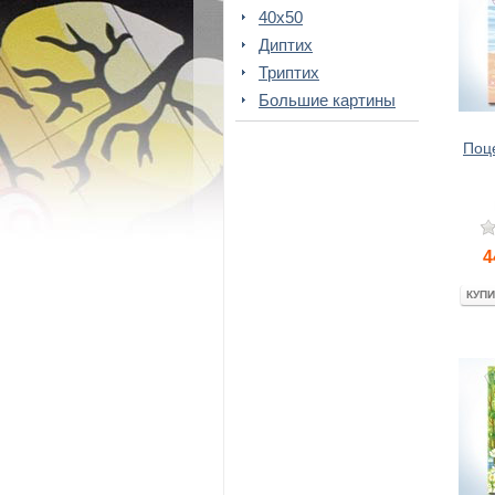
40x50
Диптих
Триптих
Большие картины
Поц
4
КУПИ