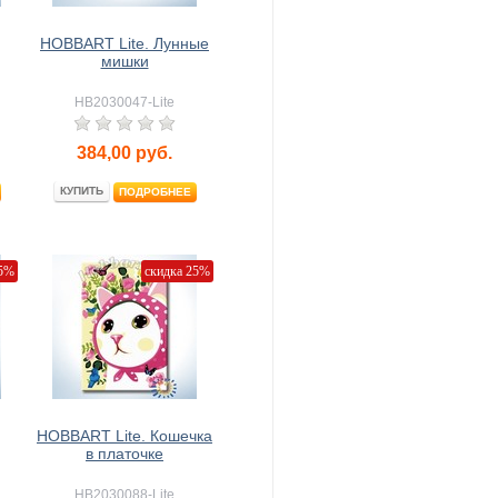
HOBBART Lite. Лунные
мишки
HB2030047-Lite
384,00
руб.
КУПИТЬ
ПОДРОБНЕЕ
25%
скидка 25%
HOBBART Lite. Кошечка
в платочке
HB2030088-Lite