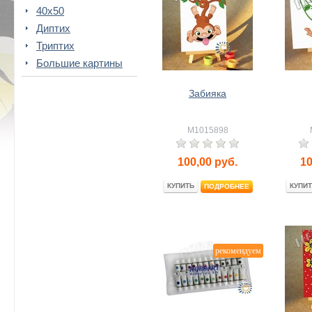
40x50
Диптих
Триптих
Большие картины
Забияка
M1015898
100,00
руб.
10
КУПИТЬ
КУПИТ
ПОДРОБНЕЕ
рекомендуем