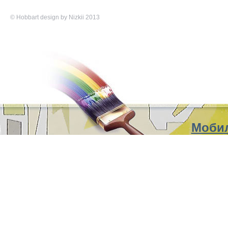
©
Hobbart
design by Nizkii 2013
Мобил